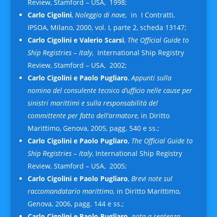
Review, Stamford – USA, 1998;
Carlo Cigolini
,
Noleggio di nave,
in I Contratti,
IPSOA, Milano, 2000, vol. I, parte 2, scheda 13147;
Carlo Cigolini e Valerio Scarsi
,
The Official Guide to
Ship Registries – Italy
, International Ship Registry
Review, Stamford – USA, 2002;
Carlo Cigolini e Paolo Pugliaro
,
Appunti sulla
nomina del consulente tecnico d’ufficio nelle cause per
sinistri marittimi e sulla responsabilità del
committente per fatto dell’armatore,
in Diritto
Marittimo, Genova, 2005, pagg. 540 e ss.;
Carlo Cigolini e Paolo Pugliaro
,
The Official Guide to
Ship Registries – Italy
, International Ship Registry
Review, Stamford – USA, 2005;
Carlo Cigolini e Paolo Pugliaro
,
Brevi note sul
raccomandatario marittimo,
in Diritto Marittimo,
Genova, 2006, pagg. 144 e ss.;
Carlo Cigolini e Paolo Pugliaro,
nota a sentenza