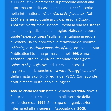
1990
, dal
1996
è ammesso al patrocinio avanti alla
Suprema Corte di Cassazione e dal
1999
è accolto
nella International
Who’s Who of Professionals
. Dal
2001
è ammesso quale arbitro presso la
Camera
Arbitrale Marittima di Monaco
. Presta la sua assistenza
sia in sede giudiziale che stragiudiziale, come pure
quale “expert witness” sulla legge italiana in giudizi
all’estero. Ha collaborato alla redazione del volume
“
Shipping & Maritime Industries of Italy
” edito dalla MRC
Publication Ltd. una prima volta nel
1993
e una
seconda volta nel
2004
, del manuale “
The Official
Guide to Ship Registries
” ed.
1998
e successivi
aggiornamenti, nonché della voce “
Noleggio di nave
”
della rivista “
I contratti
” edita da IPSOA. Corrisponde
abitualmente in italiano e in inglese.
Avv. Michela Mereu:
nata a Genova nel
1966
, dove si
è laureata nel
1991
, è abilitata all’esercizio della
professione dal
1994
. Si occupa di organizzazione
interna ed affari generali. Associata dal
2005
.