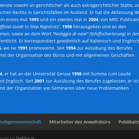
ienste sowohl an gerichtlicher als auch extragerichtlicher Stätte, u
schen Rechts in Gerichtsfällen im Ausland. Er hat die Abfassung d
in erstes mal
1993
und ein zweites mal in
2004
, von MRC Publicat
fficial Guide to Ship Registries"
,
1998
herausgeben und an den
mmen, sowie an dem Wort
"Noleggio di nave"
(Schiffscharterung)
in de
fentlicht. Er korrespondiert gewöhnlich auf Italienisch und Englisch
6
, wo sie
1991
promovierte. Seit
1994
zur Ausübung des Berufes
ch mit der Organisation des Büros und mit allgemeinen Geschäften.
4
, er hat an der Universität Genua
1998
mit Summa cum Laude
nd Englisch. Seit
2001
zur Ausübung des Berufes zugelassen, er ist
 mit der Organisation von Seminaren über neue Problematiken
erufsgenossenschaft
Mitarbeiter des Anwaltsbüro
Publikat
wered by
Debba.it