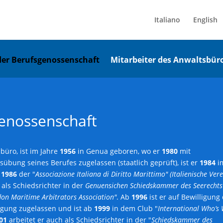
Italiano
English
der Berufsgenossenschaft
Mitarbeiter des Anwaltsbür
genossenschaft
büro, ist im Jahre
1956
in Genua geboren, wo er
1980
mit
übung seines Berufes zugelassen (staatlich geprüft), ist er
1984
i
d
1986
der "
Associazione Italiana di Diritto Marittimo"
(Italienische Ver
 als Schiedsrichter in der
Genuensichen Schiedskammer des Seerechts
on Maritime Arbitrators Association"
. Ab
1996
ist er auf Bewilligung
igung zugelassen und ist ab
1999
in dem Club "
International Who’s
01
arbeitet er auch als Schiedsrichter in der "
Schiedskammer des