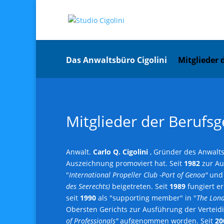
Das Anwaltsbüro Cigolini
Mitglieder 
Mitglieder der Berufs
Anwalt.
Carlo Q. Cigolini
, Gründer des Anwalts
Auszeichnung promoviert hat. Seit
1982
zur Aus
"
International Propeller Club -Port of Genoa"
un
des Seerechts)
beigetreten. Seit
1989
fungiert er
seit
1990
als "supporting member" in "
The Lond
Obersten Gerichts zur Ausführung der Verteid
of Professionals"
aufgenommen worden. Seit
20