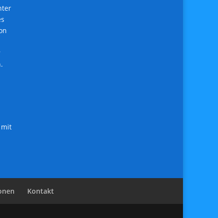
nter
es
ion
r
.
 mit
ionen
Kontakt