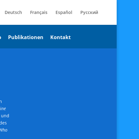
Deutsch
Français
Español
Русский
o
Publikationen
Kontakt
m
eine
und
 des
 Who