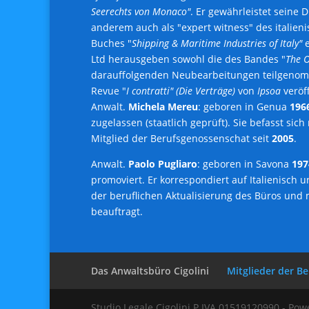
Seerechts von Monaco"
. Er gewährleistet seine D
anderem auch als "expert witness" des italieni
Buches "
Shipping & Maritime Industries of Italy"
e
Ltd herausgeben sowohl die des Bandes "
The O
darauffolgenden Neubearbeitungen teilgeno
Revue "
I contratti" (Die Verträge)
von
Ipsoa
veröf
Anwalt.
Michela Mereu
: geboren in Genua
196
zugelassen (staatlich geprüft). Sie befasst si
Mitglied der Berufsgenossenschat seit
2005
.
Anwalt.
Paolo Pugliaro
: geboren in Savona
197
promoviert. Er korrespondiert auf Italienisch u
der beruflichen Aktualisierung des Büros und
beauftragt.
Das Anwaltsbüro Cigolini
Mitglieder der B
Studio Legale Cigolini P.IVA 01519120990 - Po