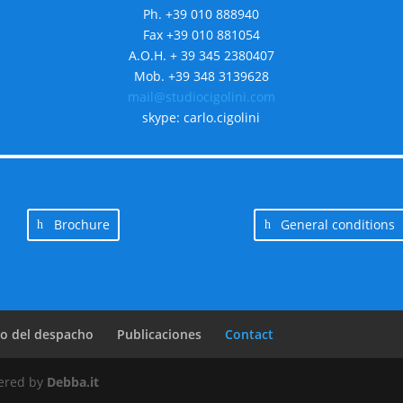
Ph. +39 010 888940
Fax +39 010 881054
A.O.H. + 39 345 2380407
Mob. +39 348 3139628
mail@studiocigolini.com
skype: carlo.cigolini
Brochure
General conditions
po del despacho
Publicaciones
Contact
wered by
Debba.it