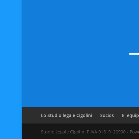
Lo Studio legale Cigolini
Socios
El equi
Studio Legale Cigolini P.IVA 01519120990 - Po